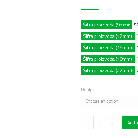
Šifra proizvoda (9mm):
9
Šifra proizvoda (12mm):
Šifra proizvoda (15mm):
Šifra proizvoda (18mm):
Šifra proizvoda (22mm):
Debljina
OSB3
-
+
Add t
PLOČA
NEBRUŠENA