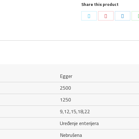
Share this product
2500
X
Podeli
Podeli
Podeli
1250
na
na
na
quantity
Twitter
Pinterest
LinkedI
Egger
2500
1250
9,12,15,18,22
Uređenje enterijera
Nebrušena