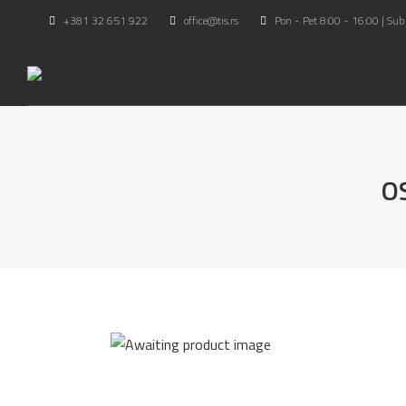
+381 32 651 922
office@tis.rs
Pon - Pet 8:00 - 16:00 | Sub
O