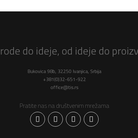
rode do ideje, od ideje do proiz
Bukovica 98b, 32250 Ivanjica, Srbija
+381(0)32-651-922
office@tis.rs
Pratite nas na društvenim mrežama
Facebook