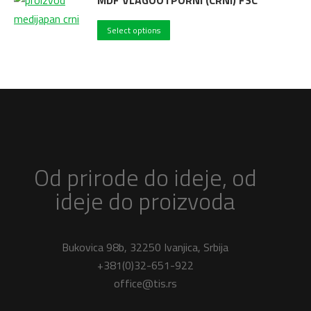
MDF VLAGOOTPORNI (CRNI) FSC
Select options
Od prirode do ideje, od
ideje do proizvoda
Bukovica 98b, 32250 Ivanjica, Srbija
+381(0)32-651-922
office@tis.rs