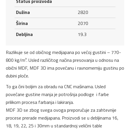
Status proizvoda
Dužina
2820
Širina
2070
Debljina
19.3
Razlikuje se od običnog medijapana po većoj gustini – 770-
800 kg/m³. Usled različitog načina presovanja u odnosu na
obični MDF, MDF 3D ima povećanu i ravnomerniju gustinu po
dubini ploče.
To ga čini boljim za obradu na CNC mašinama. Usled
povećane gustine manja je potrošnja podloge i farbe
prilikom procesa farbanja i lakiranja.
MDF 3D se zbog svega ovoga preporučuje za zahtevnije
procese prerade medijapana. Proizvodi se u debljinama 16,
18, 19, 22, 25 i 30mm u standardnoj veličini table