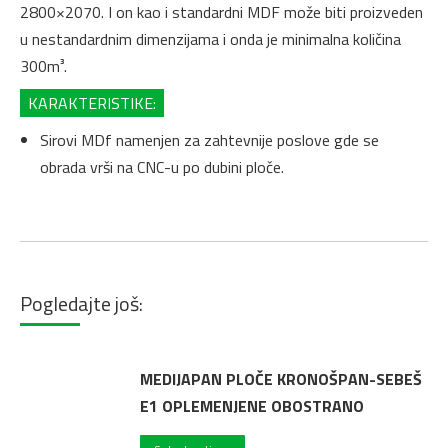
2800×2070. I on kao i standardni MDF može biti proizveden
u nestandardnim dimenzijama i onda je minimalna količina
300m³.
KARAKTERISTIKE:
Sirovi MDf namenjen za zahtevnije poslove gde se
obrada vrši na CNC-u po dubini ploče.
Pogledajte još:
MEDIJAPAN PLOČE KRONOŠPAN-SEBEŠ
E1 OPLEMENJENE OBOSTRANO